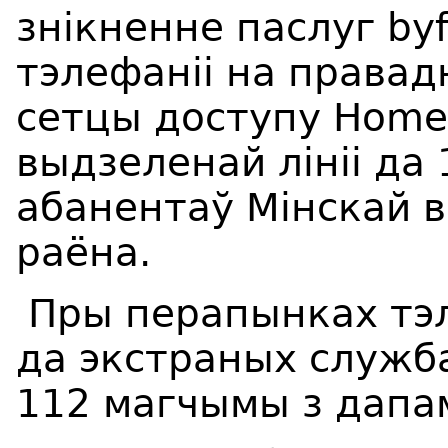
знікненне паслуг byfl
тэлефаніі на правад
сетцы доступу Home W
выдзеленай лініі да 
абанентаў Мінскай в
раёна.
Пры перапынках тэл
да экстраных службаў
112 магчымы з дапам