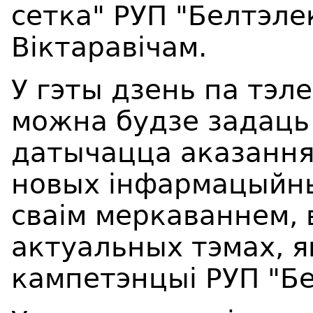
сетка" РУП "Белтэле
Віктаравічам.
У гэты дзень па тэл
можна будзе задаць 
датычацца аказання
новых інфармацыйны
сваім меркаваннем,
актуальных тэмах, я
кампетэнцыі РУП "Б