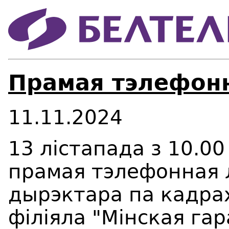
Прамая тэлефонн
11.11.2024
13 лістапада з 10.0
прамая тэлефонная л
дырэктара па кадра
філіяла "Мінская га