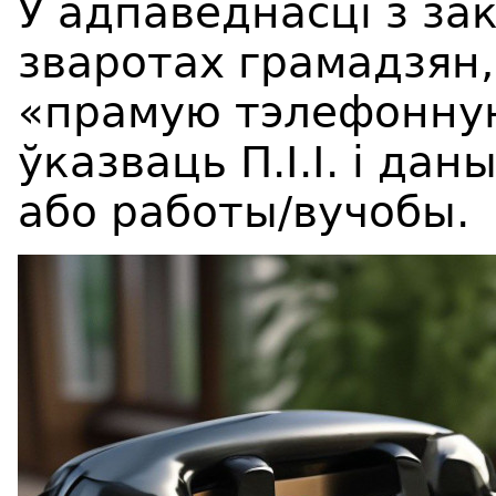
У адпаведнасці з за
зваротах грамадзян,
«прамую тэлефонную
ўказваць П.І.І. і да
або работы/вучобы.