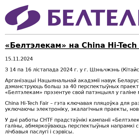
«Белтэлекам» на China Hi-Tech 
15.11.2024
З 14 па 16 лістапада 2024 г. у г. Шэньчжэнь (Кітай
Арганізацыі Нацыянальнай акадэміі навук Беларусі
дэманструюць больш за 40 перспектыўных праектаў 
«Белтэлекам» прэзентуе свой патэнцыял у галіне 
China Hi-Tech Fair – гэта ключавая пляцоўка для р
уключаючы электроніку, экалагічныя праекты, новы
У дні работы CHTF прадстаўнікі кампаніі «Белтэл
галіны, абмяркоўваюць перспектыўныя напрамкі су
лічбавыя паслугі і сэрвісы.