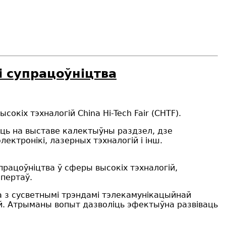
кі супрацоўніцтва
сокіх тэхналогій China Hi-Tech Fair (CHTF).
яюць на выставе калектыўны раздзел, дзе
ектронікі, лазерных тэхналогій і інш.
працоўніцтва ў сферы высокіх тэхналогій,
спертаў.
а з сусветнымі трэндамі тэлекамунікацыйнай
ый. Атрыманы вопыт дазволіць эфектыўна развіваць