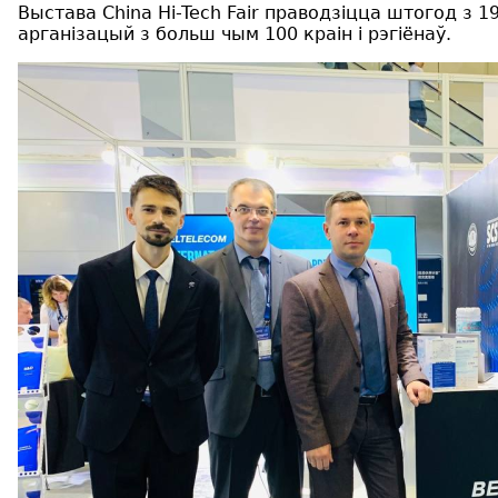
Выстава China Hi-Tech Fair праводзіцца штогод з 
арганізацый з больш чым 100 краін і рэгіёнаў.