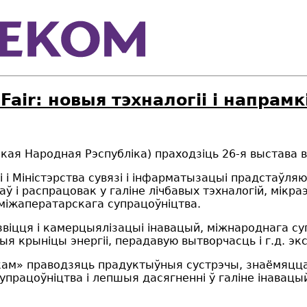
Fair: новыя тэхналогіі і напрам
ская Народная Рэспубліка) праходзіць 26-я выстава вы
 і Міністэрства сувязі і інфарматызацыі прадстаўл
і распрацовак у галіне лічбавых тэхналогій, мікраэл
міжаператарскага супрацоўніцтва.
азвіцця і камерцыялізацыі інавацый, міжнароднага су
я крыніцы энергіі, перадавую вытворчасць і г.д. эк
екам» праводзяць прадуктыўныя сустрэчы, знаёмяцц
працоўніцтва і лепшыя дасягненні ў галіне інавац