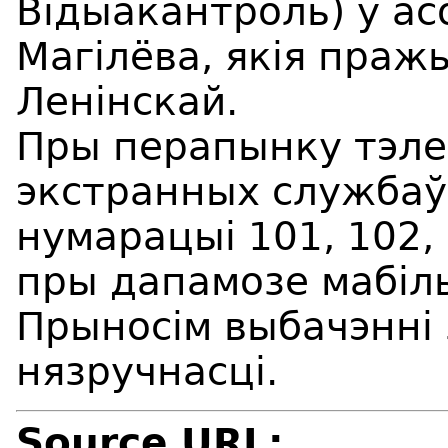
Вiдыакантроль) у ас
Магілёва, якія праж
Ленінскай.
Пры перапынку тэле
экстранных службаў
нумарацыі 101, 102,
пры дапамозе мабіль
Прыносім выбачэнні
нязручнасці.
Source URL: