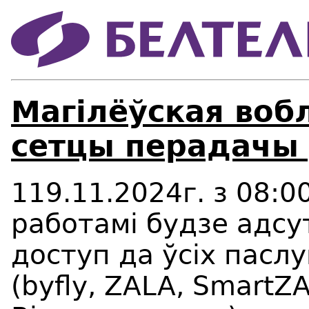
Магілёўская воб
сетцы перадачы 
119.11.2024г. з 08:00
работамі будзе адсу
доступ да ўсіх пасл
(byfly, ZALA, SmartZA