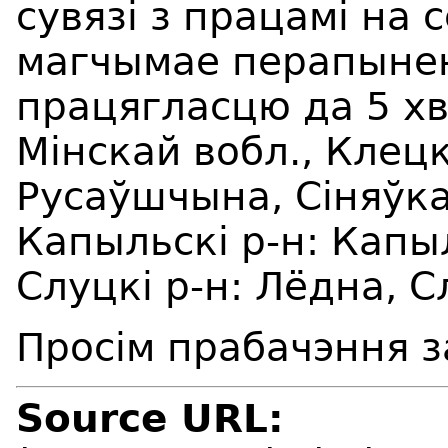
сувязі з працамі на
магчымае перапынен
працягласцю да 5 хв
Мінскай вобл., Клецк
Русаўшчына, Сіняўка
Капыльскі р-н: Капыл
Слуцкі р-н: Лёдна, С
Просім прабачэння з
Source URL: