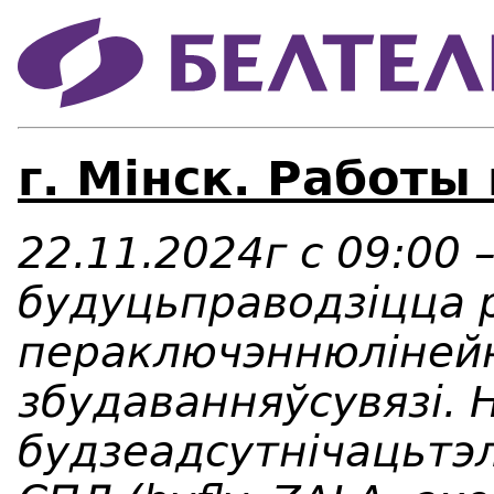
г. Мінск. Работы
22.11.2024г с 09:00 
будуцьправодзіцца 
пераключэннюліней
збудаванняўсувязі. 
будзеадсутнічацьтэл