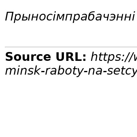
Прыносімпрабачэнні 
Source URL:
https:/
minsk-raboty-na-setc