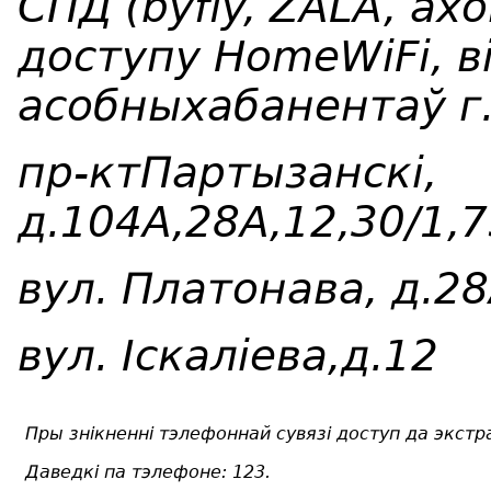
СПД (byfly, ZALA, ах
доступу HomeWiFi, в
асобныхабанентаў г
пр-ктПартызанск
i
,
д.104А,28А,12,30/1,7
вул. Платонава, д.2
вул.
I
скал
i
ева,д.12
Пры знікненні тэлефоннай сувязі доступ да экст
Даведкі па тэлефоне: 123
.