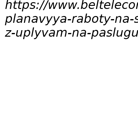
https://www.beltelec
planavyya-raboty-na-
z-uplyvam-na-paslugu