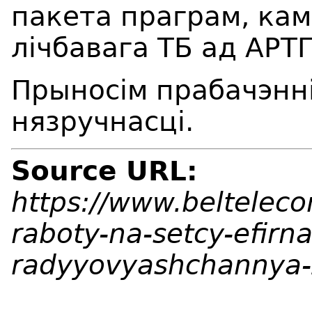
пакета праграм, ка
лічбавага ТБ
ад АРТ
Прыносім прабачэнні
нязручнасці.
Source URL:
https://www.beltelec
raboty-na-setcy-efirn
radyyovyashchannya