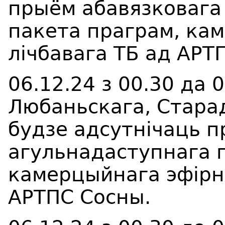
прыём
абавязковага
пакета праграм, ка
лічбавага ТБ
ад АРТ
06.12.24 з 00.30 да 
Любаньскага, Стара
будзе адсутнічаць 
агульнадаступнага 
камерцыйнага эфірна
АРТПС Сосны.