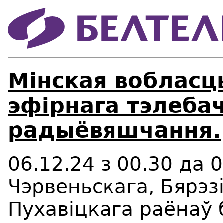
Мінская вобласц
эфірнага тэлебач
радыёвяшчання.
06.12.24 з 00.30 да 
Чэрвеньскага, Бярэз
Пухавіцкага раёнаў 