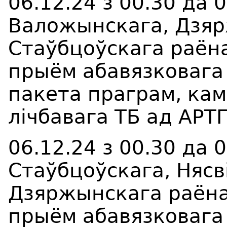
06.12.24 з 00.30 да 
Валожынскага, Дзяр
Стаўбцоўскага раёна
прыём
абавязковага
пакета праграм, ка
лічбавага ТБ а
д АРТ
06.12.24 з 00.30 да 
Стаўбцоўскага, Нясв
Дзяржынскага раёна
прыём
абавязковага