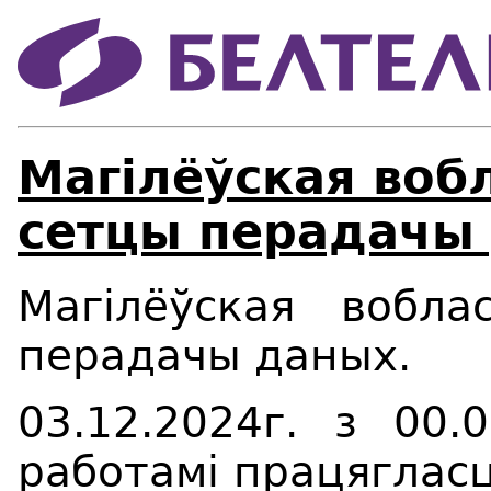
Магілёўская воб
сетцы перадачы
Магілёўская вобл
перадачы даных.
03.12.2024
г. з 00.
работамі працягласц