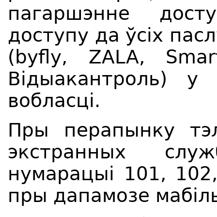
пагаршэнне дост
доступ
у
да ўсіх пасл
(byfly, ZALA, Smar
Вiдыакантроль)
у
а
вобласці
.
Пры перапынку тэл
экстранных слу
нумарацыі 101, 102
пры дапамозе мабіль