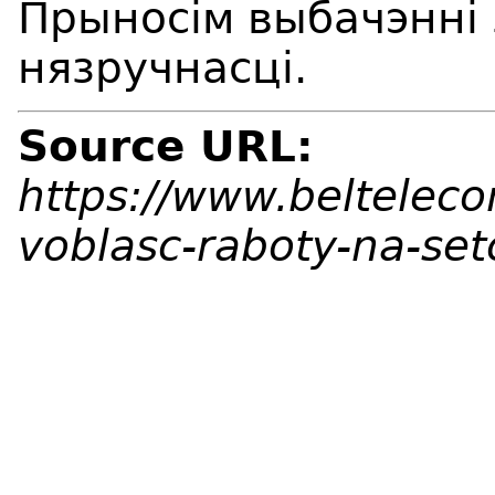
Прыносім выбачэнні
нязручнасці.
Source URL:
https://www.beltelec
voblasc-raboty-na-se