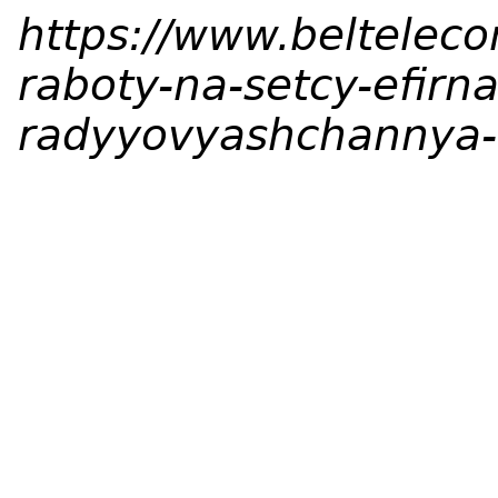
https://www.beltelec
raboty-na-setcy-efirn
radyyovyashchannya