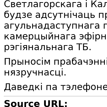
Светлагорскага і Ка
будзе адсутнічаць 
агульнадаступнага 
камерцыйнага эфірна
рэгіянальнага ТБ.
Прыносім прабачэнні
нязручнасці.
Даведкі па 
Source URL: