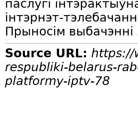
паслугі інтэрактыўн
інтэрнэт-тэлебачанн
Прыносім выбачэнні 
Source URL:
https:/
respubliki-belarus-ra
platformy-iptv-78