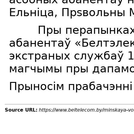
Ельн
i
ца, Пр
s
вольны
М
Пры перапынках т
абанентаў «Белтэлек
экстраных службаў 10
магчымы пры дапамоз
Прыносім прабачэнні
Source URL:
https://www.beltelecom.by/minskaya-vo