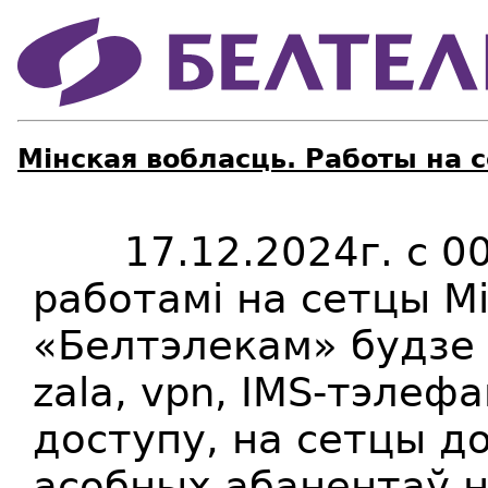
Мінская вобласць. Работы на 
17.12.2024г. c 00:0
работамі на сетцы Мі
«Белтэлекам» будзе 
zala, vpn, IMS-тэлеф
доступу, на сетцы д
асобных абанентаў н