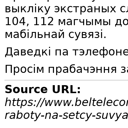
выкліку экстраных с
104, 112 магчымы д
мабільнай сувязі.
Даведкі па тэлефоне
Просім прабачэння з
Source URL:
https://www.beltelec
raboty-na-setcy-suvy