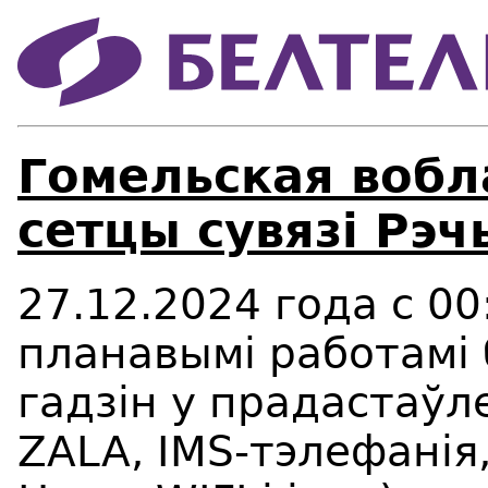
Гомельская вобл
сетцы сувязі Рэч
27.12.2024 года с 00:
планавымi работамi 
гадзiн у прадастаўле
ZALA, IMS-тэлефанія