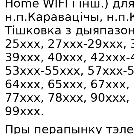
Home WIFI i iнш.) дл
н.п.Каравацiчы, н.п
Тiшковка з дыяпазон
25xxx, 27xxx-29xxx, 
39xxx, 40xxx, 42xxx-
53ххх-55xxx, 57xxx-5
64xxx, 65ххх, 67xxx,
77xxx, 78xxx, 90xxx,
99xxx.
Пры перапынку тэле