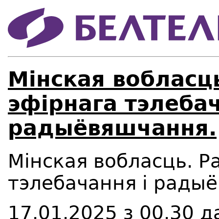
Мінская вобласц
эфірнага тэлебач
радыёвяшчання.
Мінская вобласць. Р
тэлебачання і рады
17.01.2025 з 00.30 д