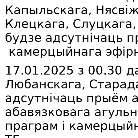
Капыльскага, Нясвіж
Клецкага, Слуцкага,
будзе адсутнічаць 
камерцыйнага эфірн
17.01.2025 з 00.30 д
Любанскага, Старад
адсутнічаць прыём 
абавязковага агуль
праграм і камерцыйн