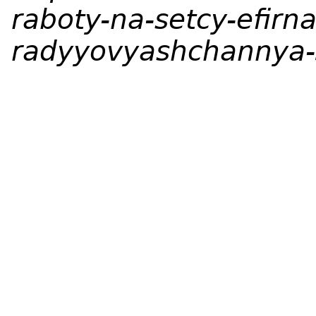
raboty-na-setcy-efirn
radyyovyashchannya