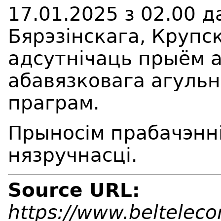
17.01.2025 з 02.00 д
Бярэзінскага, Крупс
адсутнічаць прыём 
абавязковага агуль
праграм.
Прыносім прабачэнні
нязручнасці.
Source URL:
https://www.beltelec