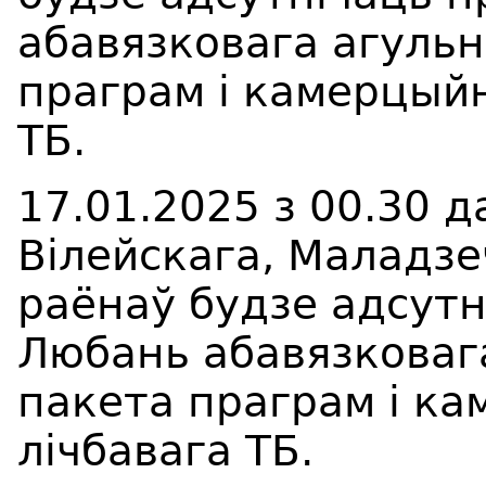
абавязковага агуль
праграм і камерцыйн
ТБ.
17.01.2025 з 00.30 д
Вілейскага, Маладзе
раёнаў будзе адсут
Любань абавязковаг
пакета праграм і ка
лічбавага ТБ.