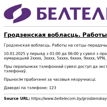
Гродзенская вобласць. Работы
Гродзенская вобласць. Работы на сетцы перадачы 
10.01.2025 у перыяд з
01
:00 да
06
:00 у сувязі з п
нум
а
р
а
цыяй
2
хххх, 3хххх
, 5
хххх,
6
хххх
, 9
хххх, VPN,
Пры перапынках тэлефоннай сувязі доступ да экс
тэлефонаў.
Прыносім прабачэнні за часовыя нязручнасці.
Даведкі па тэлефоне: 123
Source URL:
https://www.beltelecom.by/grodzenskay