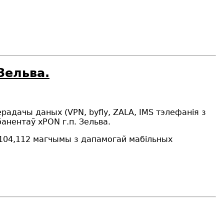
Зельва.
ерадачы даных (VPN, byfly, ZALA, IMS тэлефанія з
абанента
ў
хPON г.п. Зельва.
,104,112 магчым
ы
з дапамогай мабільных