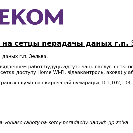
 на сетцы перадачы даных г.п. 
даных г.п. Зельва.
равядзеннем работ будуць адсутнічаць паслугі сеткі п
 сетка доступу Home Wi-Fi, відэакантроль, ахова) у 
траных служб па скарочанай нумарацыі 101,102,103
a-voblasc-raboty-na-setcy-peradachy-danykh-gp-zelva