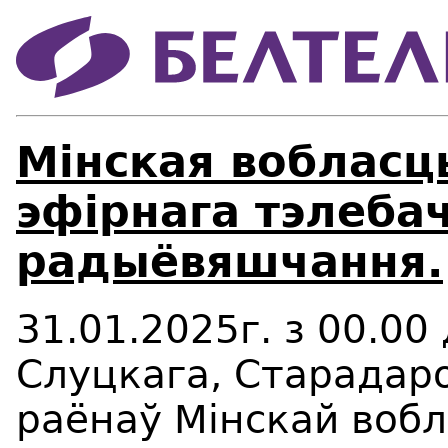
Мінская вобласц
эфірнага тэлебач
радыёвяшчання.
31.01.2025г.
з 00.00
Слуцкага, Старадар
раёнаў
Мінскай
вобл