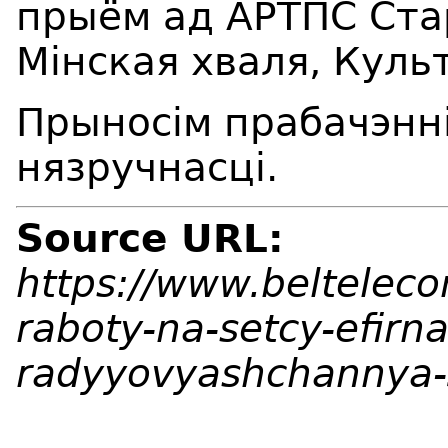
прыём
ад АРТПС
Ста
М
i
нская хваля, Куль
Прыносім прабачэнн
нязручнасці
.
Source URL:
https://www.beltelec
raboty-na-setcy-efirn
radyyovyashchannya