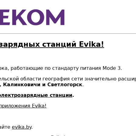
зарядных станций Evika!
ока, работающие по стандарту питания Mode 3.
ельской области география сети значительно расшир
 Калинковичи и Светлогорск
.
электрозарядные станции
.
приложения Evika!
сайте
evika.by
.