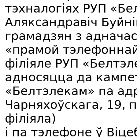
тэхналогіях РУП «Бе
Аляксандравіч Буйні
грамадзян з аднача
«прамой тэлефоннай 
філіяле РУП «Белтэл
адносяцца да кампе
«Белтэлекам» па адра
Чарняхоўскага, 19, 
філіяла)
і па тэлефоне ў Віце