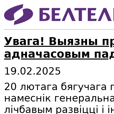
Увага! Выязны п
адначасовым па
19.02.2025
20 лютага бягучага г
намеснік генеральн
лічбавым развіцці і