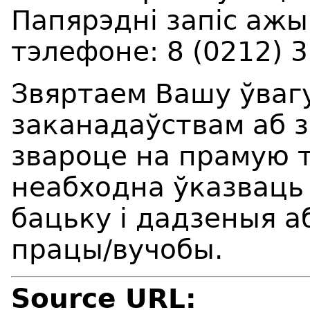
Папярэдні запіс аж
тэлефоне: 8 (0212) 3
Звяртаем Вашу ўвагу
заканадаўствам аб 
звароце на прамую 
неабходна ўказваць п
бацьку і дадзеныя а
працы/вучобы.
Source URL: