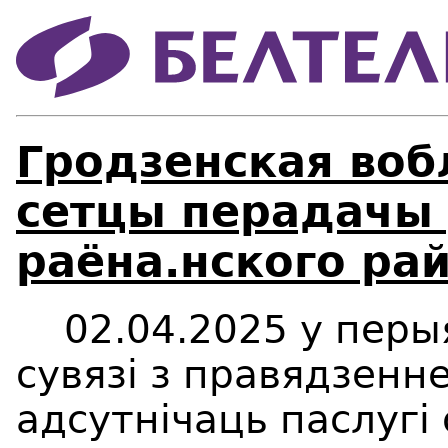
Гродзенская воб
сетцы перадачы 
раёна.нского рай
02.04.2025 у перыяд
сувязі з правядзенн
адсутнічаць паслугі