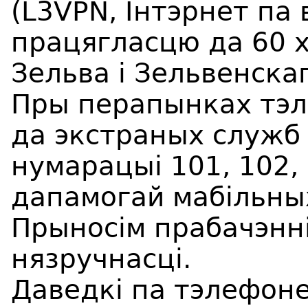
(L3VPN, Iнтэрнет па 
працягласцю да 60 хв
Зельва і Зельвенска
Пры перапынках тэл
да экстраных служб
нумарацыі 101, 102,
дапамогай мабільны
Прыносім прабачэнні
нязручнасці.
Даведкі па 