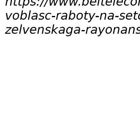
https://www.beltelec
voblasc-raboty-na-se
zelvenskaga-rayonan