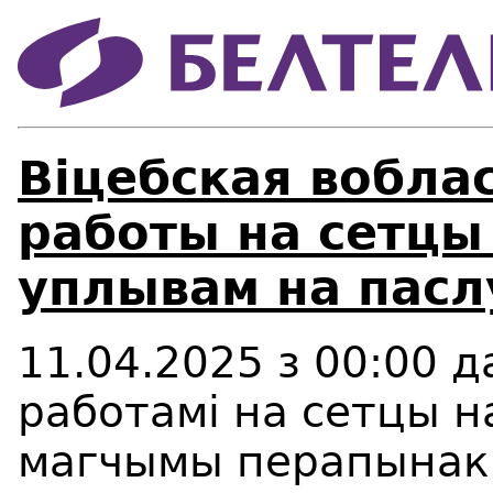
Віцебская вобла
работы на сетцы
уплывам на пасл
11.04.2025 з 00:00 да
работамi на сетцы 
магчымы перапынак 