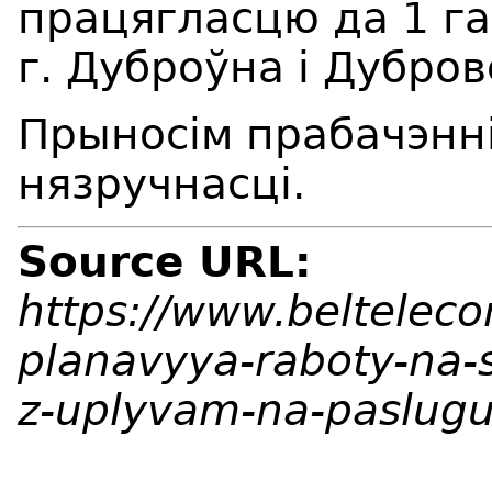
працягласцю да 1 га
г. Дуброўна і Дубро
Прыносім прабачэнні
нязручнасці.
Source URL:
https://www.beltelec
planavyya-raboty-na-
z-uplyvam-na-paslugu