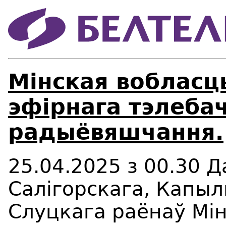
Мінская вобласц
эфірнага тэлебач
радыёвяшчання.
25.04.2025 з 00.30 Д
Салігорскага, Капыл
Слуцкага раёнаў Мін