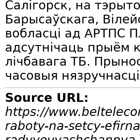
Салігорск, на тэрыт
Барысаўскага, Вілей
вобласці ад АРТПС 
адсутнічаць прыём 
лічбавага ТБ. Прыно
часовыя нязручнасці
Source URL:
https://www.beltelec
raboty-na-setcy-efirn
radyyovyashchannya