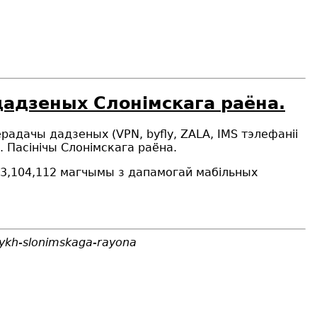
дадзеных Слонiмскага раёна.
ерадачы дадзеных (VPN, byfly, ZALA, IMS тэлефаніі
. Пасiнiчы Слонiмскага раёна.
03,104,112 магчымы з дапамогай мабільных
nykh-slonimskaga-rayona