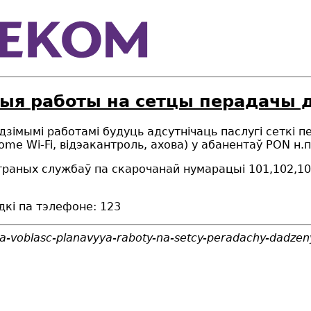
выя работы на сетцы перадачы 
одзімымі работамі будуць адсутнічаць паслугі сеткі п
ome Wi-Fi, відэакантроль, ахова) у абанентаў PON н.п
траных службаў па скарочанай нумарацыі 101,102,1
дкі па тэлефоне: 123
ya-voblasc-planavyya-raboty-na-setcy-peradachy-dadze