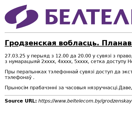
Гродзенская вобласць. Плана
27.03.25 у перыяд з 12.00 да 20.00 у сувязі з прав
з нумарацыяй 2хххх, 4хххх, 5хххх, сетка доступу H
Пры перапынках тэлефоннай сувязі доступ да экс
тэлефонаў .
Прыносім прабачэнні за часовыя нязручнасці.Даве
Source URL:
https://www.beltelecom.by/grodzenska