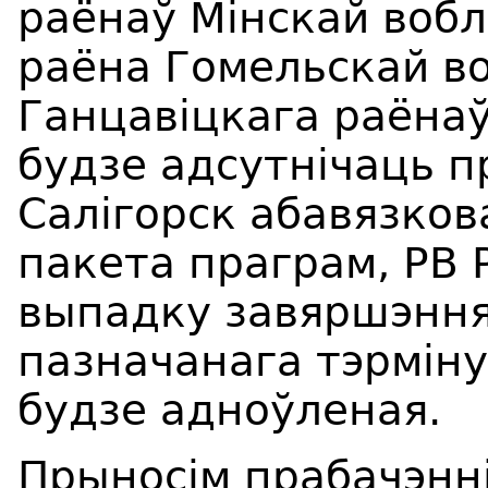
раёнаў Мінскай вобл
раёна Гомельскай во
Ганцавіцкага раёнаў
будзе адсутнічаць 
Салігорск абавязков
пакета праграм, РВ 
выпадку завяршэння
пазначанага тэрмін
будзе адноўленая.
Прыносім прабачэнні