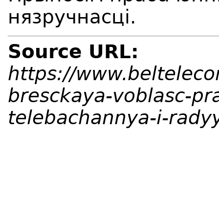
нязручнасці.
Source URL:
https://www.beltelec
bresckaya-voblasc-pra
telebachannya-i-rad