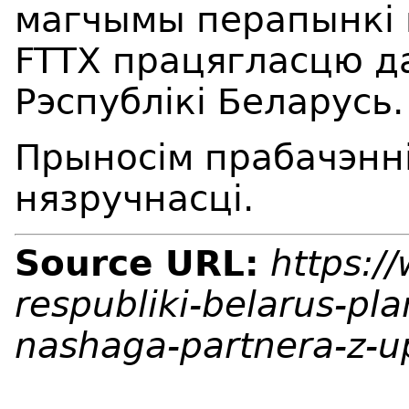
магчымы перапынкі п
FTTX працягласцю да
Рэспублікі Беларусь.
Прыносім прабачэнні
нязручнасці.
Source URL:
https:/
respubliki-belarus-pl
nashaga-partnera-z-u