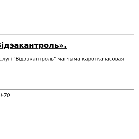
Вiдэакантроль».
паслугі "Відэакантроль" магчыма кароткачасовая
l-70