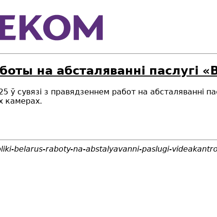
аботы на абсталяваннi паслугi «
2025 ў сувязі з правядзеннем работ на абсталяванні 
ых камерах.
iki-belarus-raboty-na-abstalyavanni-paslugi-videakantro