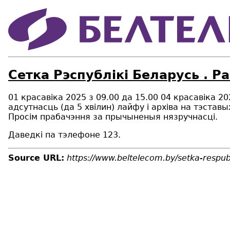
Сетка Рэспублiкi Беларусь . Р
01 красавiка 2025 з 09.00 да 15.00 04 красавiка 
адсутнасць (да 5 хвiлин) лайфу і архіва на тэстав
Просім прабачэння за прычыненыя нязручнасці.
Даведкі па тэлефоне 123.
Source URL:
https://www.beltelecom.by/setka-respubl