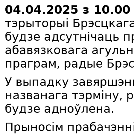
04.04.2025
з 10
.0
тэрыторы
i
Брэсцкаг
будзе адсутнічаць 
абавязковага агуль
праграм, радые Брэс
У выпадку завяршэн
названага тэрміну, 
будзе адноўлена.
Прыносім прабачэнні