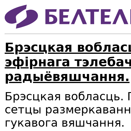
Брэсцкая воблас
эфірнага тэлебач
радыёвяшчання.
Брэсцкая
вобласць.
сетцы
размеркавання
гукавога
вяшчання.