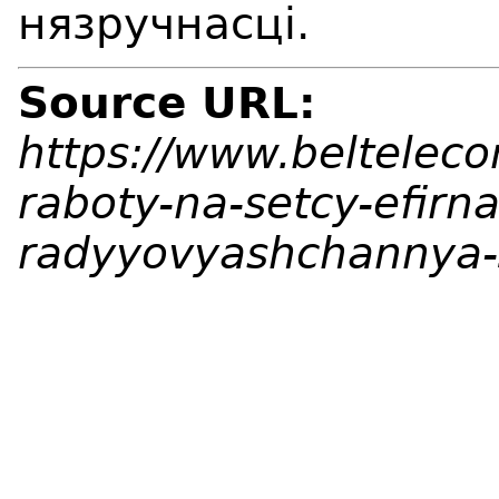
нязручнасці.
Source URL:
https://www.beltelec
raboty-na-setcy-efirn
radyyovyashchannya