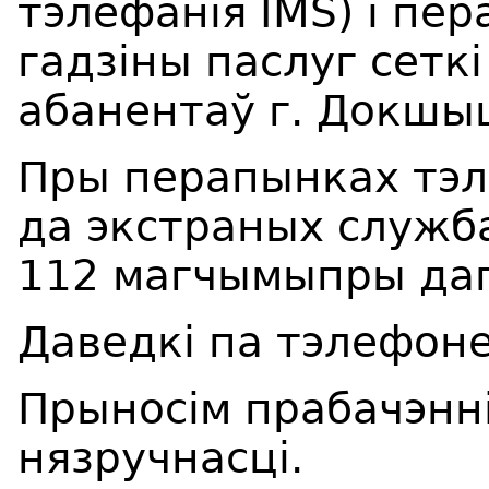
тэлефанiя IMS) і пе
гадзін
ы
паслуг
сетк
абанентаў г. Докш
ы
Пры перапынках тэл
да экстраных службаў
112 магчымыпры дап
Даведкі па тэлефоне
Прыносім прабачэнні
нязручнасці.