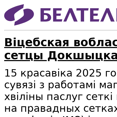
Віцебская вобла
сетцы Докшыцка
15 красав
іка
2025 го
сувязі з работамі м
хвіліны паслуг сеткі
на правадных сетках