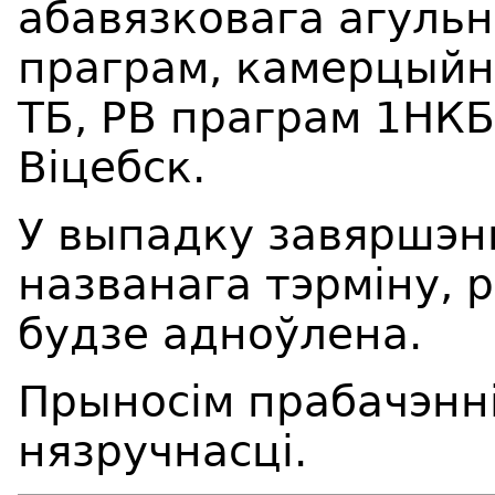
абавязковага агуль
праграм, камерцыйна
ТБ, РВ праграм 1НКБ
Віцебск.
У выпадку завяршэн
названага тэрміну, 
будзе адноўлена.
Прыносім прабачэнні
нязручнасці.