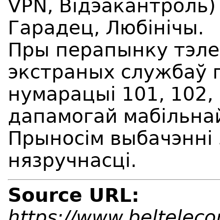
VPN, Відэакантроль) 
Гарадец, Любінічы.
Пры перапынку тэле
экстраных службаў 
нумарацыі 101, 102,
дапамогай мабільнай
Прыносім выбачэнні
нязручнасці.
Source URL:
https://www.beltelec