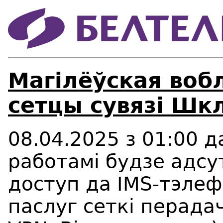
Магілёўская воб
сетцы сувязі Шк
08.04.2025 з 01:00 да
работамі будзе адсут
доступ да IMS-тэлефа
паслуг сеткі перадач