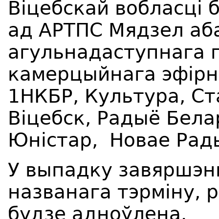
Віцебскай вобласці
ад АРТПС Мядзел
аб
агульнадаступнага 
камерцыйнага эфірна
1НКБР, Культура, Ст
Віцебск, Радыё Бела
Юністар, Новае Рад
У выпадку завяршэн
названага тэрміну, 
будзе адноўлена.