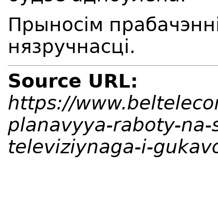
Прыносім прабачэнні
нязручнасці.
Source URL:
https://www.beltelec
planavyya-raboty-na-
televiziynaga-i-guka