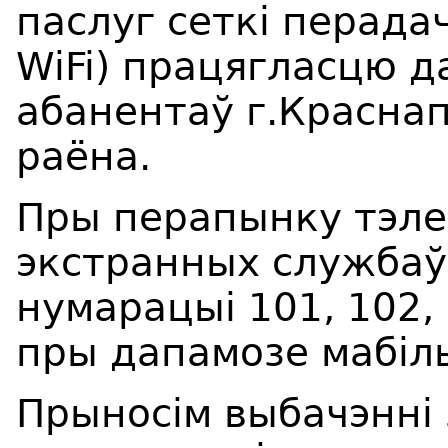
паслуг сеткі перада
WiFi) працягласцю да
абанентаў г.Краснап
раёна.
Пры перапынку тэле
экстранных службаў
нумарацыі 101, 102,
пры дапамозе мабіль
Прыносім выбачэнні