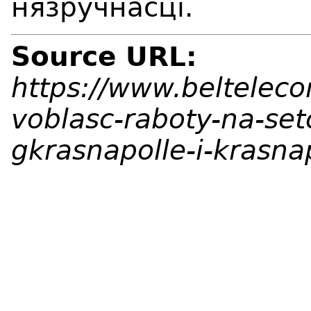
нязручнасці.
Source URL:
https://www.beltelec
voblasc-raboty-na-se
gkrasnapolle-i-krasn