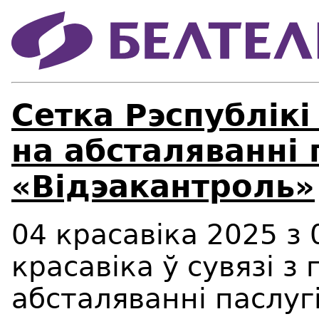
Сетка Рэспублiкi
на абсталяваннi 
«Вiдэакантроль»
04 красавіка 2025 з 
красавіка ў сувязі з
абсталяванні паслуг