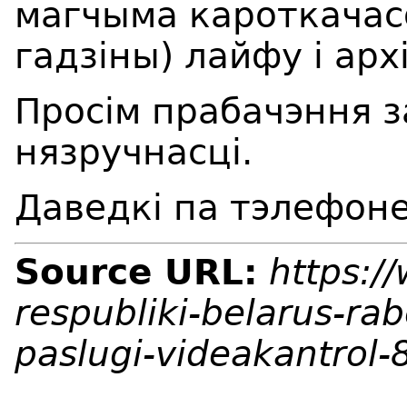
магчыма кароткачас
гадзіны) лайфу і арх
Просім прабачэння 
нязручнасці.
Даведкі па тэлефоне
Source URL:
https:/
respubliki-belarus-ra
paslugi-videakantrol-