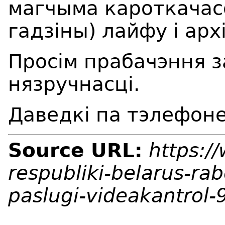
магчыма кароткачас
гадзіны) лайфу і арх
Просім прабачэння 
нязручнасці.
Даведкі па тэлефоне
Source URL:
https:/
respubliki-belarus-ra
paslugi-videakantrol-