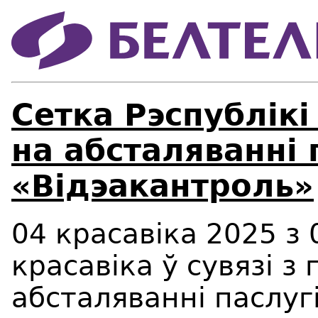
Сетка Рэспублiкi
на абсталяваннi 
«Вiдэакантроль»
04 красавіка 2025 з 
красавіка ў сувязі з
абсталяванні паслуг