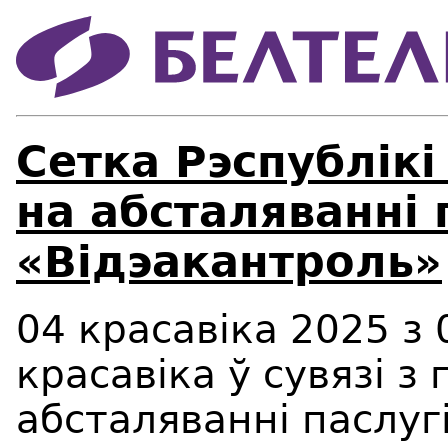
Сетка Рэспублiкi
на абсталяваннi 
«Вiдэакантроль»
04 красавіка 2025 з 
красавіка ў сувязі з
абсталяванні паслуг