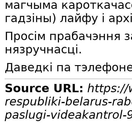
магчыма кароткачас
гадзіны) лайфу і арх
Просім прабачэння 
нязручнасці.
Даведкі па тэлефоне
Source URL:
https:/
respubliki-belarus-ra
paslugi-videakantrol-