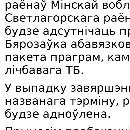
раёнаў Мінскай вобл
Светлагорскага раён
будзе адсутнічаць 
Бярозаўка абавязко
пакета праграм, ка
лічбавага ТБ.
У выпадку завяршэн
названага тэрміну, 
будзе адноўлена.