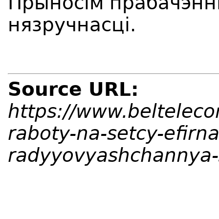
Прыносім прабачэнні
нязручнасці.
Source URL:
https://www.beltelec
raboty-na-setcy-efirn
radyyovyashchannya