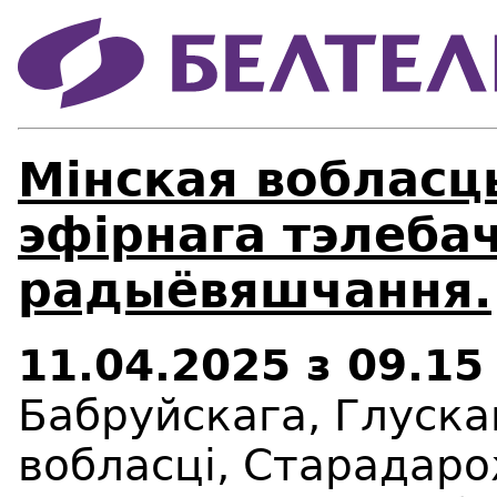
Мінская вобласц
эфірнага тэлебач
радыёвяшчання.
11.04.2025
з 09.15
Бабруйскага, Глуска
вобласці, Старадар