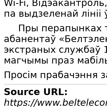
Wi-Fi, Відэакантроль,
па выдзеленай лініі
Пры перапынках тэ
абанентаў «Белтэле
экстраных службаў 1
магчымы праз мабіл
Просім прабачэння з
Source URL:
https://www.beltelec