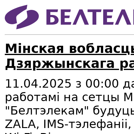
Мінская вобласц
Дзяржынскага ра
11.04.2025 з 00:00 да
работамі на сетцы М
"Белтэлекам" будуць
ZALA, IMS-тэлефаніі,