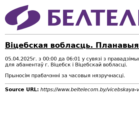
Віцебская вобласць. Планавыя
05.04.2025г. з 00:00 да 06:01 у сувязі з правадз
для абанентаў г. Віцебск і Віцебскай вобласці.
Прыносім прабачэнні за часовыя нязручнасці.
Source URL:
https://www.beltelecom.by/vicebskaya-