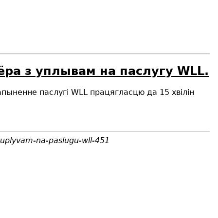
ёра з уплывам на паслугу WLL.
апыненне паслугі WLL працягласцю да 15 хвілін
-uplyvam-na-paslugu-wll-451