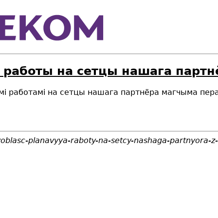
 работы на сетцы нашага партн
імымі работамі на сетцы нашага партнёра магчыма пер
voblasc-planavyya-raboty-na-setcy-nashaga-partnyora-z