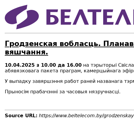
Гродзенская вобласць. Планав
вяшчання.
10.04.2025 з 10.00 да 16.00
на тэрыторыі Свісла
абявязковага пакета праграм, камерцыйнага эфір
У выпадку завяршэння работ раней названага тэр
Прыносім прабачэнні за часовыя нязручнасці.
Source URL:
https://www.beltelecom.by/grodzenskay