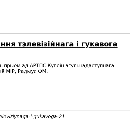
ня тэлевізійнага і гукавога
ць прыём ад АРТПС Куплін агульнадаступнага
ыё МІР, Радыус ФМ.
eleviziynaga-i-gukavoga-21