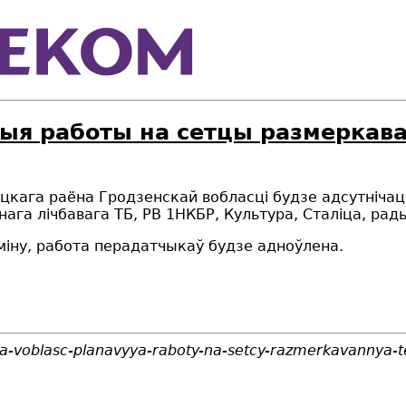
ыя работы на сетцы размеркаван
цкага раёна Гродзенскай вобласці будзе адсутніча
нага лічбавага ТБ,
РВ 1НКБР, Культура, Сталіца, рад
міну, работа перадатчыкаў будзе адноўлена.
a-voblasc-planavyya-raboty-na-setcy-razmerkavannya-t