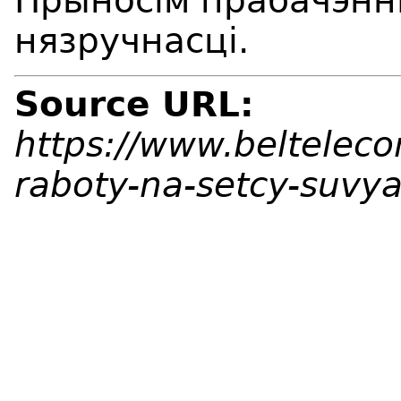
Прыносім прабачэнні
нязручнасці.
Source URL:
https://www.beltelec
raboty-na-setcy-suvy