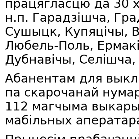
працягласцю да
30
х
н.п. Гарадзішча, Гра
Сушыцк, Купяцічы, 
Любель-Поль, Ермакі
Дубнавічы, Селішча
Абанентам для выкл
па скарочанай нумар
112 магчыма выкары
мабільных аператар