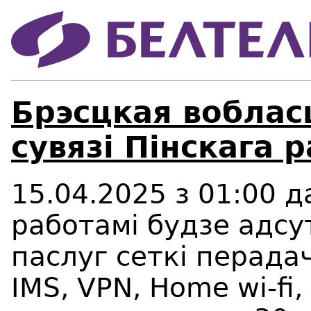
Брэсцкая воблас
сувязі Пінскага р
15.04.2025
з 01:00 д
работ
амі
будзе
а
дсу
паслуг сеткі перадач
IMS, VPN, Home wi-fi, 