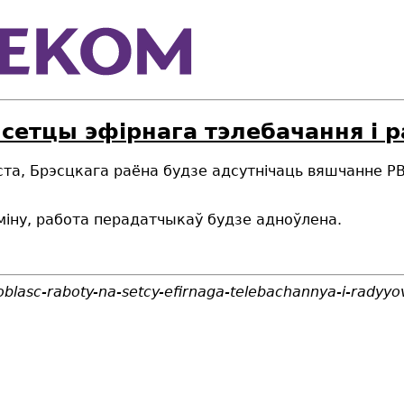
 сетцы эфірнага тэлебачання і
ста, Брэсцкага раёна будзе адсутнічаць вяшчанне Р
міну, работа перадатчыкаў будзе адноўлена.
oblasc-raboty-na-setcy-efirnaga-telebachannya-i-rady