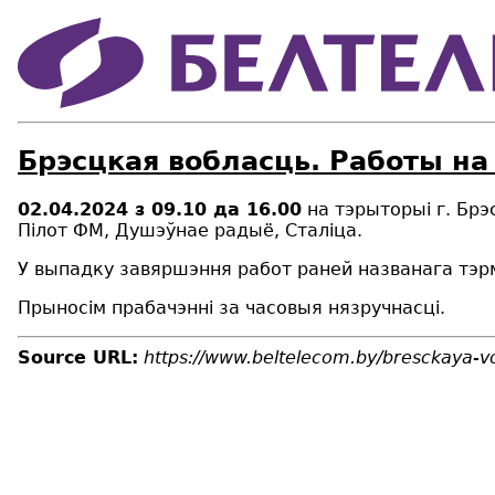
Брэсцкая вобласць. Работы на
02.04.2024
з
09.10
да 16.00
на тэрыторы
i
г. Брэ
Пілот ФМ, Душэўнае радыё, Сталіца.
У выпадку завяршэння работ раней названага тэр
Прыносім прабачэнні за часовыя нязручнасці.
Source URL:
https://www.beltelecom.by/bresckaya-v