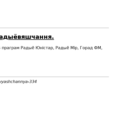
 радыёвяшчання.
В праграм Радыё Юністар, Радыё Мір, Горад ФМ,
yovyashchannya-334