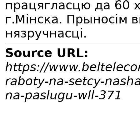
працягласцю да 60 х
г.Мінска. Прыносім 
нязручнасці.
Source URL:
https://www.beltelec
raboty-na-setcy-nash
na-paslugu-wll-371