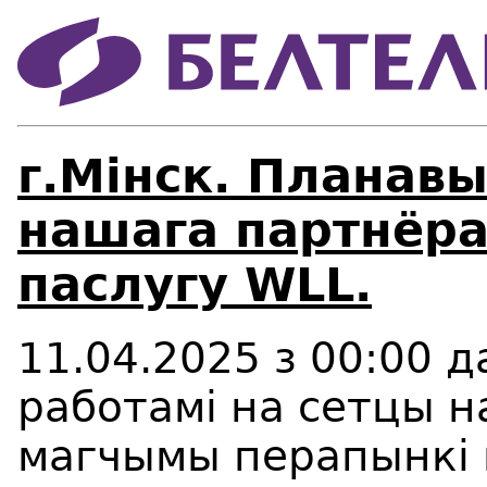
г.Мінск. Планав
нашага партнёра
паслугу WLL.
11.04.2025 з 00:00 да
работамi на сетцы 
магчымы перапынкi 