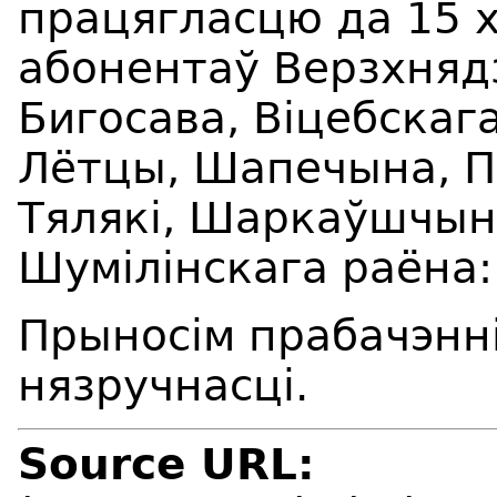
працягласцю да 15 х
абонентаў Верзхнядз
Бигосава, Віцебскаг
Лётцы, Шапечына, П
Тялякі, Шаркаўшчынс
Шумілінскага раёна:
Прыносім прабачэнні
нязручнасці.
Source URL: