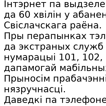
Iнтэрнет па выдзеле
да 60 хвілін у абанен
Свiслачскага раёна.
Пры перапынках тэл
да экстраных служб
нумарацыі 101, 102,
дапамогай мабільны
Прыносім прабачэнні
нязручнасці.
Даведкі па тэлефоне