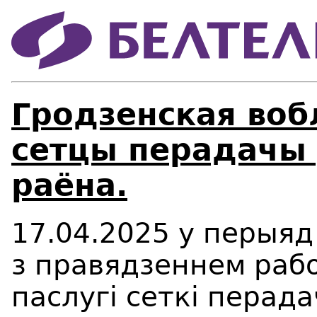
Гродзенская воб
сетцы перадачы 
раёна.
17.04.2025 у перыяд 
з правядзеннем рабо
паслугі сеткі перад