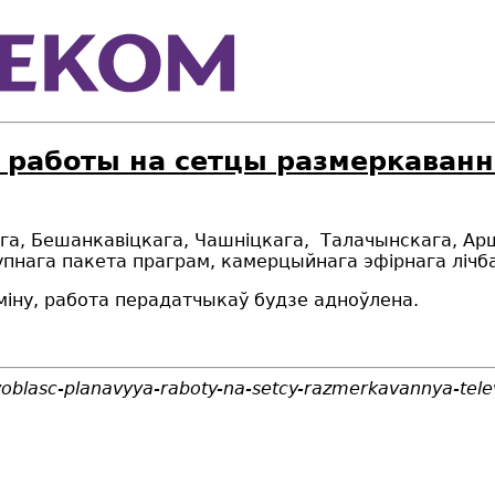
работы на сетцы размеркавання 
скга, Бешанкавіцкага, Чашніцкага, Талачынскага, Ар
нага пакета праграм, камерцыйнага эфірнага лічбав
міну, работа перадатчыкаў будзе адноўлена.
voblasc-planavyya-raboty-na-setcy-razmerkavannya-tele