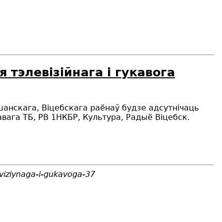
тэлевізійнага і гукавога
шанскага, Віцебскага раёнаў будзе адсутнічаць
ага ТБ, РВ 1НКБР, Культура, Радыё Віцебск.
viziynaga-i-gukavoga-37