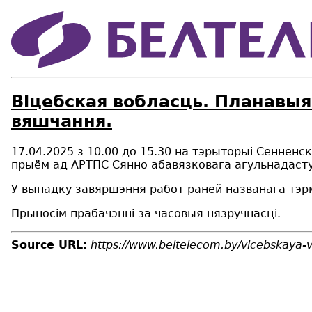
Віцебская вобласць. Планавыя 
вяшчання.
17.04.2025 з 10.00 до 15.30 на тэрыторыі Сеннен
прыём ад АРТПС Сянно абавязковага агульнадаступ
У выпадку завяршэння работ раней названага тэр
Прыносім прабачэнні за часовыя нязручнасці.
Source URL:
https://www.beltelecom.by/vicebskaya-