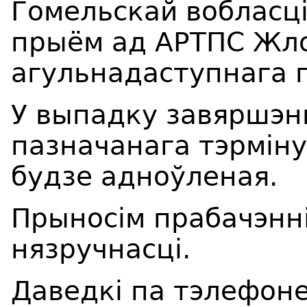
Гомельскай вобласці
прыём ад АРТПС Жло
агульнадаступнага 
У выпадку завяршэн
пазначанага тэрмін
будзе адноўленая.
Прыносім прабачэнні
нязручнасці.
Даведкі па 