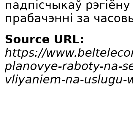
падпісчыкаў рэгіёну
прабачэнні за часов
Source URL:
https://www.beltelec
planovye-raboty-na-se
vliyaniem-na-uslugu-w