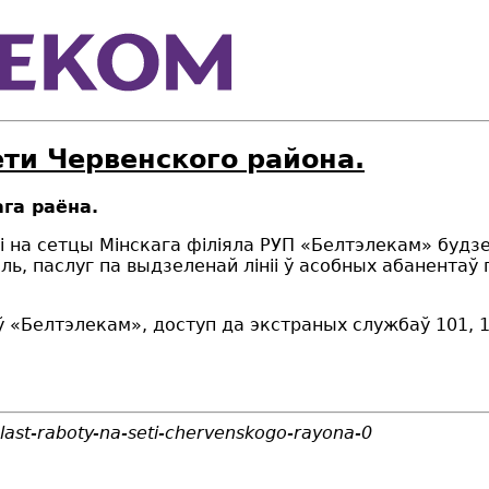
ети Червенского района.
га раёна.
і на сетцы Мінскага філіяла РУП «Белтэлекам» будзе 
оль, паслуг па выдзеленай л
i
н
ii
ў асобных абанентаў 
Белтэлекам», доступ да экстраных службаў 101, 1
last-raboty-na-seti-chervenskogo-rayona-0