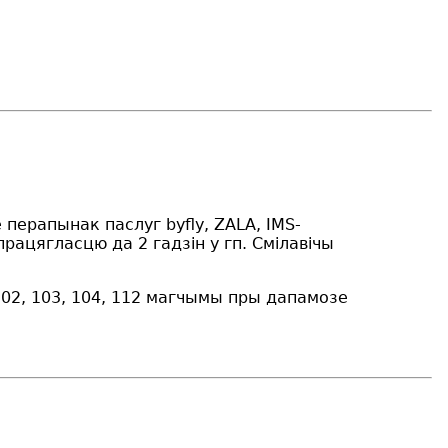
перапынак паслуг byfly, ZALA, IMS-
працягласцю да 2 гадз
i
н у гп. Смілавічы
02, 103, 104, 112 магчымы пры дапамозе