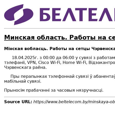
Минская область. Работы на с
Мінская вобласць. Работы на сетцы Чэрвенска
18.04.2025г. з 00:00 да 06:00 у сувязі з работам
тэлефан
ii
,
VPN
,
Cisco Wi
-
Fi
,
Home Wi
-
Fi
, Вiдэакантр
Чэрвенскага раёна.
Пры перапынках тэлефоннай сувязі ў абанентаў «
мабільнай сувязі.
Прыносім прабачэнні за часовыя нязручнасці.
Source URL:
https://www.beltelecom.by/minskaya-ob