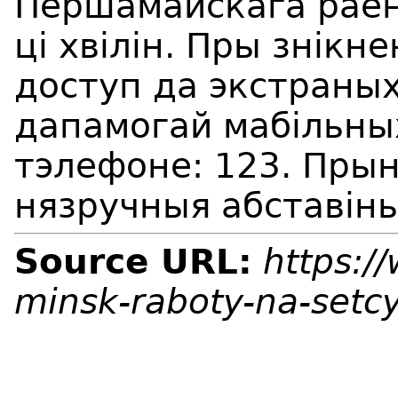
Першамайскага раён
ці хвілін. Пры знікн
доступ да экстраны
дапамогай мабільны
тэлефоне: 123. Прын
нязручныя абставiн
Source URL:
https:/
minsk-raboty-na-setc