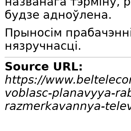
названага тэрміну, 
будзе адноўлена.
Прыносім прабачэнні
нязручнасці.
Source URL:
https://www.beltelec
voblasc-planavyya-rab
razmerkavannya-telev