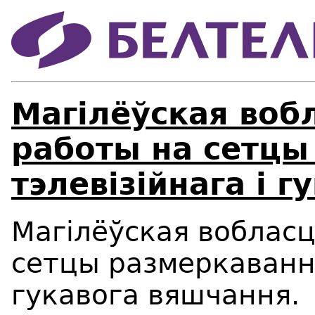
Магілёўская воб
работы на сетцы
тэлевізійнага і 
Магілёўская воблас
сетцы размеркавання
гукавога вяшчання.