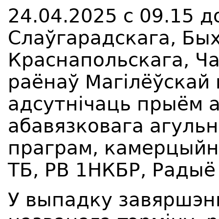
24.04.2025 с 09.15 д
Слаўгарадскага, Бых
Краснапольскага, Ча
раёнаў Магілёўскай 
адсутнічаць прыём 
абавязковага агуль
праграм, камерцыйна
ТБ, РВ 1НКБР, Радыё
У выпадку завяршэн