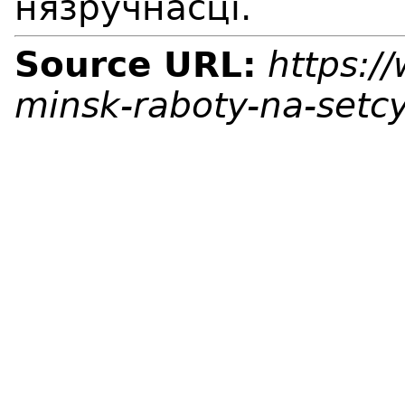
нязручнасці.
Source URL:
https:/
minsk-raboty-na-setc