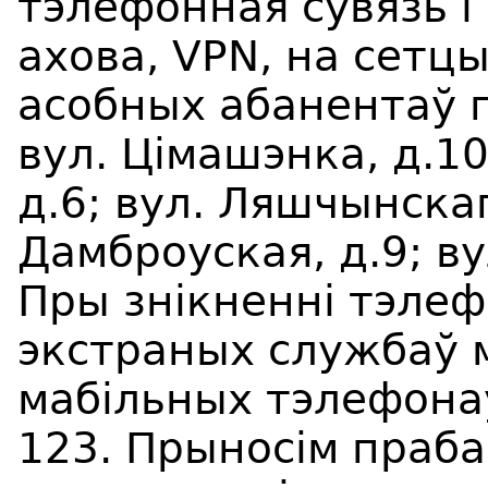
тэлефонная сувязь і 
ахова, VPN, на сетцы
асобных абанентаў г
вул. Цiмашэнка, д.10
д.6; вул. Ляшчынскага
Дамброуская, д.9; в
Пры знікненні тэлеф
экстраных службаў 
мабільных тэлефонаў
123. Прыносім праба